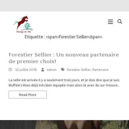
Étiquette : <span>Forestier Sellier</span>
Main
Navigation
Forestier Sellier : Un nouveau partenaire
de premier choix!
22
By:
admin
22 juillet 2018
admin
Forestier Sellier
,
Partenaire
juillet
2018
La selle est arrivée il y a seulement trois jours, et je dois dire que je suis
bluffée! J’étais déjà très bien équipée mais alors là avec du sur mesure…
Read More