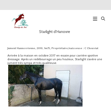
Starlight d’Hanovre
Main
Navigation
Jument Hannovrienne, 2010, 1m75, Propriétaire/naisseuse : C Chouviat
Arrivée à la maison en octobre 2017 en essaie pour carrière sportive
dressage. Après un redébourrage un peu houleux, Starlight s’avère une
jument très sympa et très qualiteuse.