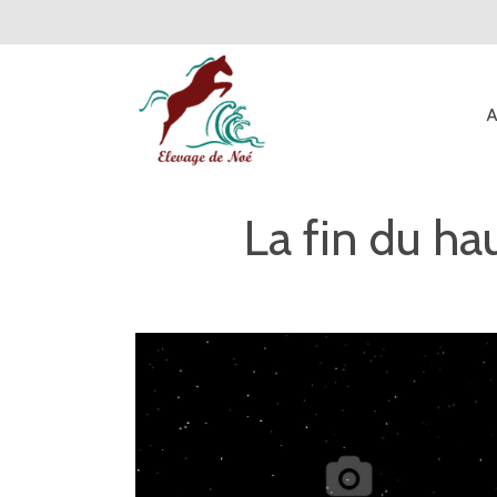
Ma
A
Na
La fin du hau