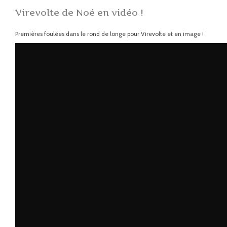
Virevolte de Noé en vidéo !
Premières foulées dans le rond de longe pour Virevolte et en image !