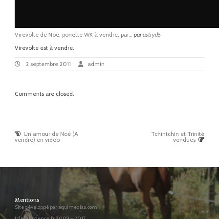
Virevolte de Noé, ponette WK à vendre, par…
par
astryd5
Virevolte est à vendre.
2
By:
admin
2 septembre 2011
admin
septembre
2011
Comments are closed.
Previous
Un amour de Noé (A
Tchintchin et Trinité
Post
Post
Next
vendre) en vidéo
vendues
:
Post
navigation
:
Mentions
Site développé par equimedias.com
(c)ecuriedenoe.fr 2009 – 2017