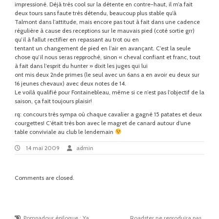
impressioné. Déjà très cool sur la détente en contre-haut, il m’a fait
deux tours sans faute très détendu, beaucoup plus stable qu’à
Talmont dans l’attitude, mais encore pas tout à fait dans une cadence
régulière à cause des receptions sur le mauvais pied (coté sortie grr)
qu’il à fallut rectifier en repassant au trot ou en
tentant un changement de pied en l’air en avançant. C’est la seule
chose qu’il nous seras repproché, sinon « cheval confiant et franc, tout
à fait dans l’esprit du hunter » dixit les juges qui lui
ont mis deux 2nde primes (le seul avec un 6ans a en avoir eu deux sur
16 jeunes chevaux) avec deux notes de 14.
Le voilà qualifié pour Fontainebleau, même si ce n’est pas l’objectif de la
saison, ça fait toujours plaisir!
rq: concours très sympa où chaque cavalier a gagné 15 patates et deux
courgettes! C’était très bon avec le magret de canard autour d’une
table conviviale au club le lendemain
14
By:
admin
14 mai 2009
admin
mai
2009
Comments are closed.
Previous
Pompadour épilogue : Ya
Roadster ne reproduira pas