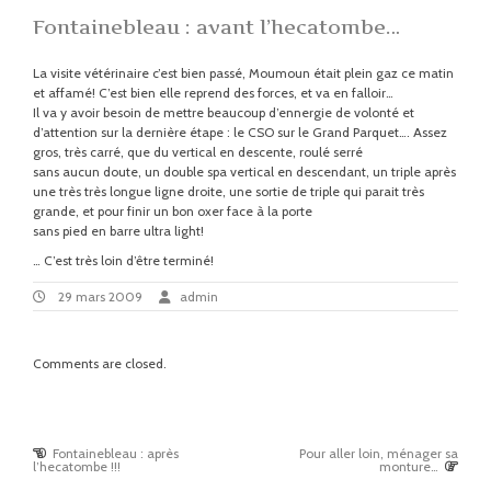
Fontainebleau : avant l’hecatombe…
La visite vétérinaire c’est bien passé, Moumoun était plein gaz ce matin
et affamé! C’est bien elle reprend des forces, et va en falloir…
Il va y avoir besoin de mettre beaucoup d’ennergie de volonté et
d’attention sur la dernière étape : le CSO sur le Grand Parquet…. Assez
gros, très carré, que du vertical en descente, roulé serré
sans aucun doute, un double spa vertical en descendant, un triple après
une très très longue ligne droite, une sortie de triple qui parait très
grande, et pour finir un bon oxer face à la porte
sans pied en barre ultra light!
… C’est très loin d’être terminé!
29
By:
admin
29 mars 2009
admin
mars
2009
Comments are closed.
Previous
Fontainebleau : après
Pour aller loin, ménager sa
Post
Post
Next
l’hecatombe !!!
monture…
:
Post
navigation