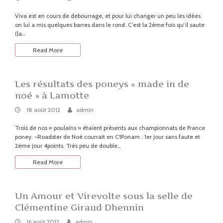
août
2012
Viva est en cours de debourrage, et pour lui changer un peu les idées
on lui a mis quelques barres dans le rond. C’est la 2ème fois qu’il saute
(la…
Read More
Les résultats des poneys « made in de
noé » à Lamotte
18
By:
admin
18 août 2012
admin
août
2012
Trois de nos « poulains » étaient présents aux championnats de France
poney. -Roadster de Noé courrait en C1Ponam : 1er jour sans faute et
2ème jour 4points. Très peu de double…
Read More
Un Amour et Virevolte sous la selle de
Clémentine Giraud Dhennin
16
By:
admin
16 août 2012
admin