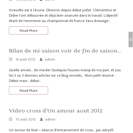
août
2012
Virevolte est à l’écurie Dhennin depuis début juillet. Clémentine et
Didier l’ont débourrée et déjà bien avancée dans le travail. L’objectif
étant de l’emmener au championnat de france 3ans dressage…
Read More
Bilan de mi-saison voir de fin de saison…
16
By:
admin
16 août 2012
admin
août
2012
Quelle année… de merde! Quelques fausses manip de ma part, et zou
les 2 ou 3 derniers articles sur ce blog envolés… Alors petit résumé :
Début mars : début…
Read More
Video cross d’Un amour aout 2012
15
By:
admin
15 août 2012
admin
août
2012
Un amour de Noé – séance d'entrainement de cross… par astryd5