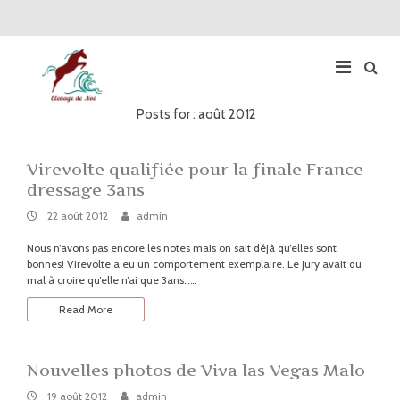
Posts for : août 2012
Main
Navigation
Virevolte qualifiée pour la finale France
dressage 3ans
22
By:
admin
22 août 2012
admin
août
2012
Nous n’avons pas encore les notes mais on sait déjà qu’elles sont
bonnes! Virevolte a eu un comportement exemplaire. Le jury avait du
mal à croire qu’elle n’ai que 3ans……
Read More
Nouvelles photos de Viva las Vegas Malo
19
By:
admin
19 août 2012
admin